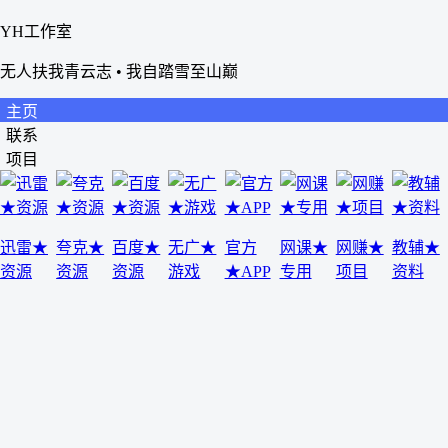
YH工作室
无人扶我青云志 • 我自踏雪至山巅
主页
联系
项目
迅雷★
夸克★
百度★
无广★
官方
网课★
网赚★
教辅★
资源
资源
资源
游戏
★APP
专用
项目
资料