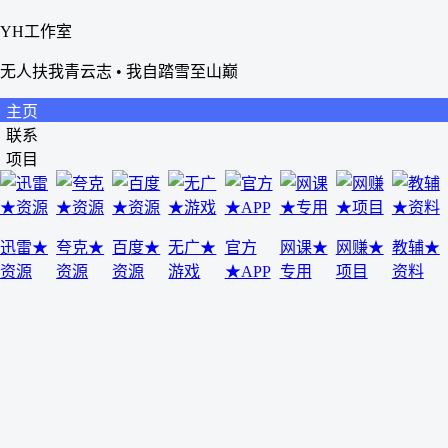
YH工作室
无人扶我青云志 • 我自踏雪至山巅
主页
联系
项目
迅雷★
夸克★
百度★
无广★
官方
网课★
网赚★
教辅★
资源
资源
资源
游戏
★APP
专用
项目
资料