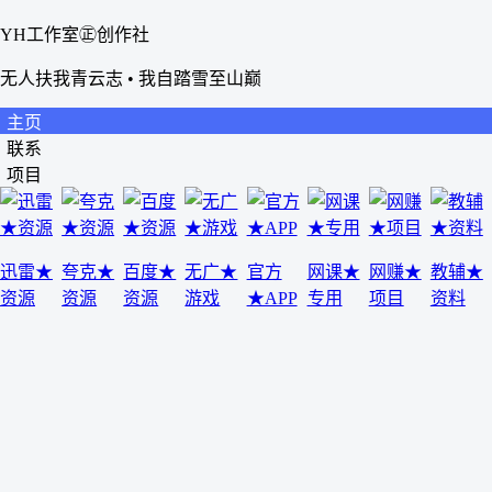
YH工作室㊣创作社
无人扶我青云志 • 我自踏雪至山巅
主页
联系
项目
迅雷★
夸克★
百度★
无广★
官方
网课★
网赚★
教辅★
资源
资源
资源
游戏
★APP
专用
项目
资料