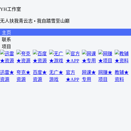
YH工作室
无人扶我青云志 • 我自踏雪至山巅
主页
联系
项目
迅雷★
夸克★
百度★
无广★
官方
网课★
网赚★
教辅★
资源
资源
资源
游戏
★APP
专用
项目
资料