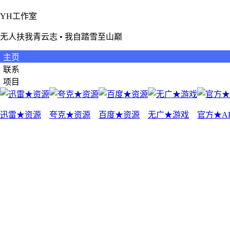
YH工作室
无人扶我青云志 • 我自踏雪至山巅
主页
联系
项目
迅雷★资源
夸克★资源
百度★资源
无广★游戏
官方★A