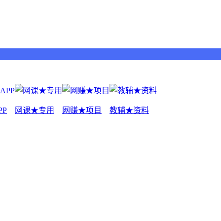
PP
网课★专用
网赚★项目
教辅★资料