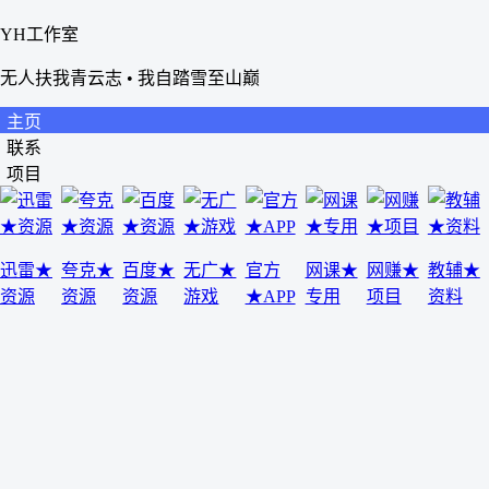
YH工作室
无人扶我青云志 • 我自踏雪至山巅
主页
联系
项目
迅雷★
夸克★
百度★
无广★
官方
网课★
网赚★
教辅★
资源
资源
资源
游戏
★APP
专用
项目
资料