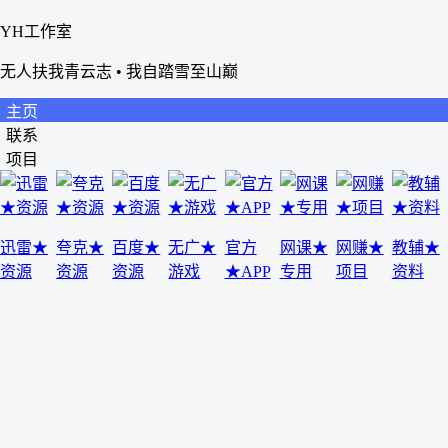
YH工作室
无人扶我青云志 • 我自踏雪至山巅
主页
联系
项目
迅雷★
夸克★
百度★
无广★
官方
网课★
网赚★
教辅★
资源
资源
资源
游戏
★APP
专用
项目
资料