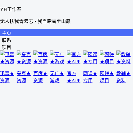
YH工作室
无人扶我青云志 • 我自踏雪至山巅
主页
联系
项目
迅雷★
夸克★
百度★
无广★
官方
网课★
网赚★
教辅★
资源
资源
资源
游戏
★APP
专用
项目
资料