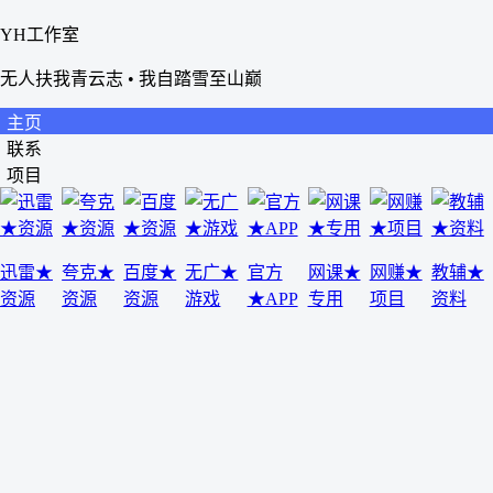
YH工作室
无人扶我青云志 • 我自踏雪至山巅
主页
联系
项目
迅雷★
夸克★
百度★
无广★
官方
网课★
网赚★
教辅★
资源
资源
资源
游戏
★APP
专用
项目
资料