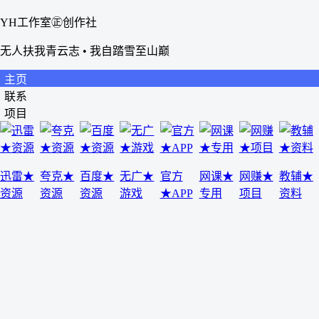
YH工作室㊣创作社
无人扶我青云志 • 我自踏雪至山巅
主页
联系
项目
迅雷★
夸克★
百度★
无广★
官方
网课★
网赚★
教辅★
资源
资源
资源
游戏
★APP
专用
项目
资料