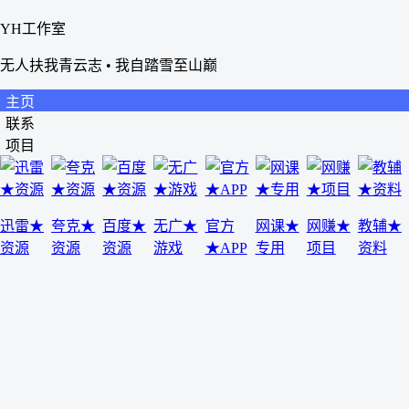
YH工作室
无人扶我青云志 • 我自踏雪至山巅
主页
联系
项目
迅雷★
夸克★
百度★
无广★
官方
网课★
网赚★
教辅★
资源
资源
资源
游戏
★APP
专用
项目
资料