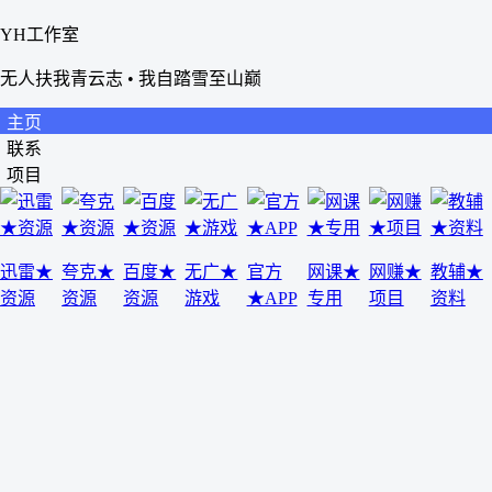
YH工作室
无人扶我青云志 • 我自踏雪至山巅
主页
联系
项目
迅雷★
夸克★
百度★
无广★
官方
网课★
网赚★
教辅★
资源
资源
资源
游戏
★APP
专用
项目
资料