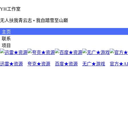
YH工作室
无人扶我青云志 • 我自踏雪至山巅
主页
联系
项目
迅雷★资源
夸克★资源
百度★资源
无广★游戏
官方★A