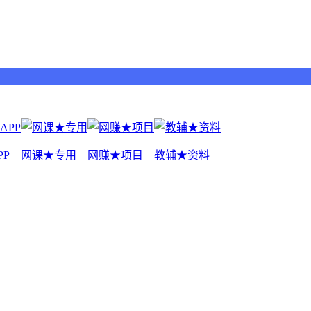
PP
网课★专用
网赚★项目
教辅★资料