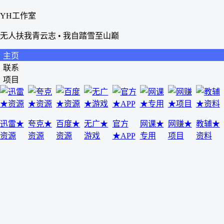
YH工作室
无人扶我青云志 • 我自踏雪至山巅
主页
联系
项目
迅雷★
夸克★
百度★
无广★
官方
网课★
网赚★
教辅★
资源
资源
资源
游戏
★APP
专用
项目
资料